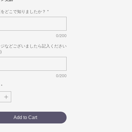
座をどこで知りましたか？
*
0/200
ージなどございましたら記入ください
)
0/200
*
Add to Cart