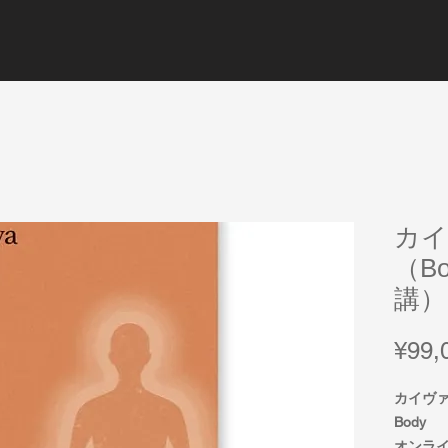
カイ
（B
講）
¥99,
カイヴ
Body
オンラ