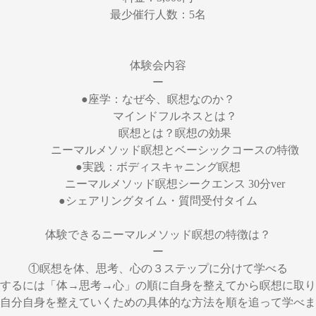
最少催行人数：5名
体験会内容
ー
●座学：なぜ今、瞑想なのか？
マインドフルネスとは？
瞑想とは？瞑想の効果
ニーマルメソッド瞑想とベーシックコースの特徴
●実践：ボディスキャニング瞑想
ニーマルメソッド瞑想シークエンス 30分ver
●シェアリングタイム・質問受付タイム
体験できるニーマルメソッド瞑想の特徴は？
ー
①瞑想を体、思考、心の３ステップに分けて学べる
するには「体→思考→心」の順に自身を整えてから瞑想に取り
自分自身を整えていくための具体的な方法を順を追って学べま