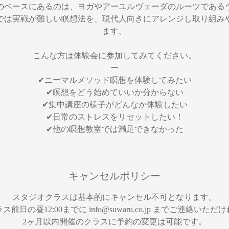
のベースにあるのは、ヨガやアーユルヴェーダのルーツである
では実戦が難しい瞑想法を、現代人向きにアレンジし取り組み
ます。
こんな方は体験会に参加してみてください。
ー
✔︎ニーマルメソッド瞑想を体験してみたい
✔︎瞑想をどう始めていいか分からない
✔︎集中講座の様子がどんなか体験したい
✔︎日常のストレスをリセットしたい！
✔︎他の瞑想教室では満足できなかった
キャンセルポリシー
スタジオクラスは基本的にキャンセル不可となります。
ス前日の昼12:00までに info@suwaru.co.jp までご連絡いただ
2ヶ月以内開催のクラスに予約の変更は可能です。