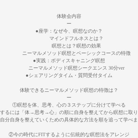
体験会内容
ー
●座学：なぜ今、瞑想なのか？
マインドフルネスとは？
瞑想とは？瞑想の効果
ニーマルメソッド瞑想とベーシックコースの特徴
●実践：ボディスキャニング瞑想
ニーマルメソッド瞑想シークエンス 30分ver
●シェアリングタイム・質問受付タイム
体験できるニーマルメソッド瞑想の特徴は？
ー
①瞑想を体、思考、心の３ステップに分けて学べる
するには「体→思考→心」の順に自身を整えてから瞑想に取り
自分自身を整えていくための具体的な方法を順を追って学べま
②今の時代にFITするように伝統的な瞑想法をアレンジ