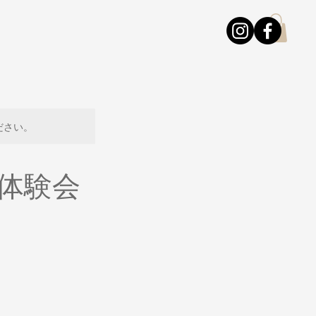
ださい。
）体験会