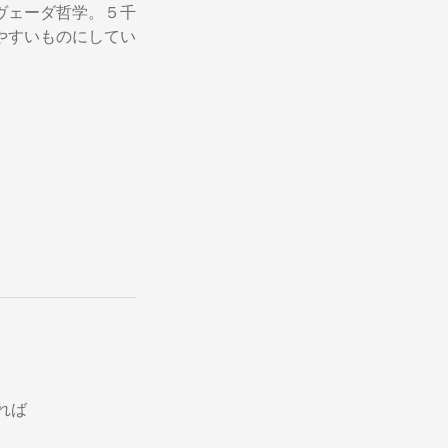
ヴェーダ哲学。５千
やすいものにしてい
ければ