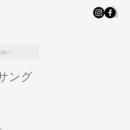
ださい。
トサング