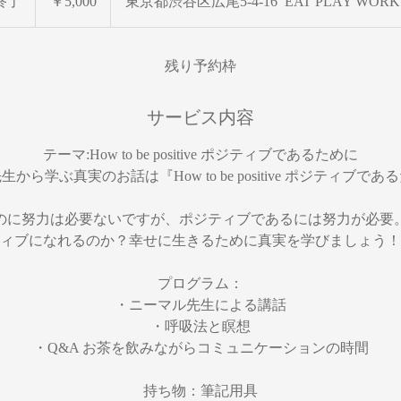
終了
終
￥5,000
東京都渋谷区広尾5-4-16 EAT PLAY WORK
了
残り予約枠
サービス内容
テーマ:How to be positive ポジティブであるために
から学ぶ真実のお話は『How to be positive ポジティブで
のに努力は必要ないですが、ポジティブであるには努力が必要
ィブになれるのか？幸せに生きるために真実を学びましょう！
プログラム：
・ニーマル先生による講話
・呼吸法と瞑想
・Q&A お茶を飲みながらコミュニケーションの時間
持ち物：筆記用具