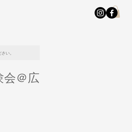
ださい。
験会＠広