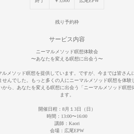
終了
終
￥3,000
広尾EPW
了
残り予約枠
サービス内容
ニーマルメソッド瞑想体験会
〜あなたを変える瞑想に出会う〜
ニーマルメソッド瞑想を提供しています。ですが、今までは皆さ
ませんでした。もっと多くの人にニーマルメソッド瞑想を体験
いから、あなたを変える瞑想に出会う「ニーマルメソッド瞑想
ます。
開催日程：8月１3日（日）
時間：13:00〜16:00
講師：Kaori
会場：広尾EPW