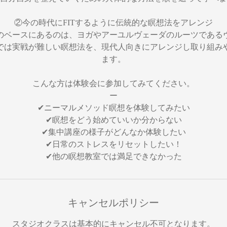
②今の時代にFITするように伝統的な瞑想法をアレンジ
のベースにあるのは、ヨガやアーユルヴェーダのルーツである
では実戦が難しい瞑想法を、現代人向きにアレンジし取り組み
ます。
こんな方は体験会に参加してみてください。
ー
✔︎ニーマルメソッド瞑想を体験してみたい
✔︎瞑想をどう始めていいか分からない
✔︎集中講座の様子がどんなか体験したい
✔︎日常のストレスをリセットしたい！
✔︎他の瞑想教室では満足できなかった
キャンセルポリシー
スタジオクラスは基本的にキャンセル不可となります。