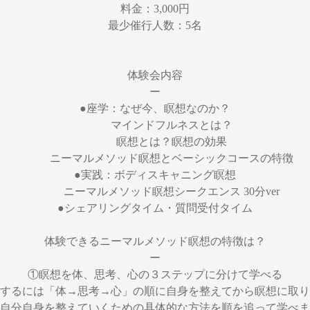
料金：3,000円
最少催行人数：5名
体験会内容
ー
●座学：なぜ今、瞑想なのか？
マインドフルネスとは？
瞑想とは？瞑想の効果
ニーマルメソッド瞑想とベーシックコースの特徴
●実践：ボディスキャニング瞑想
ニーマルメソッド瞑想シークエンス 30分ver
●シェアリングタイム・質問受付タイム
体験できるニーマルメソッド瞑想の特徴は？
ー
①瞑想を体、思考、心の３ステップに分けて学べる
するには「体→思考→心」の順に自身を整えてから瞑想に取り
自分自身を整えていくための具体的な方法を順を追って学べま