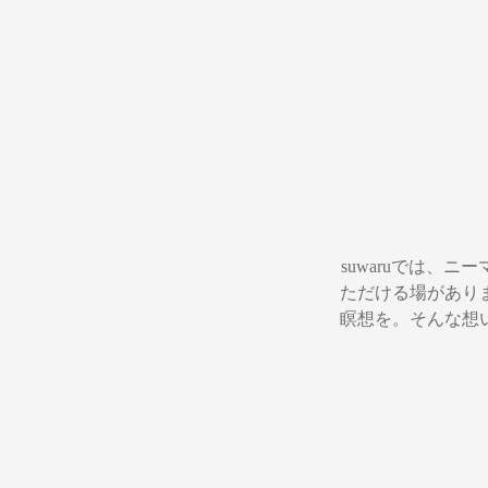
suwaruでは、
ただける場があり
瞑想を。そんな想