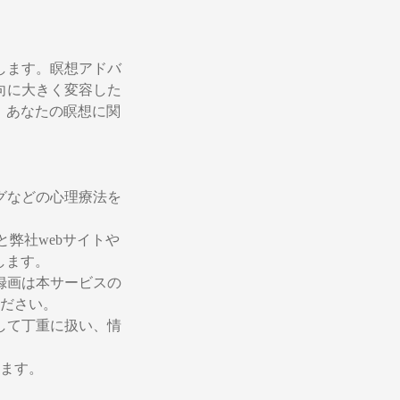
します。瞑想アドバ
向に大きく変容した
に、あなたの瞑想に関
。
グなどの心理療法を
弊社webサイトや
します。
録画は本サービスの
ださい。
して丁重に扱い、情
ます。