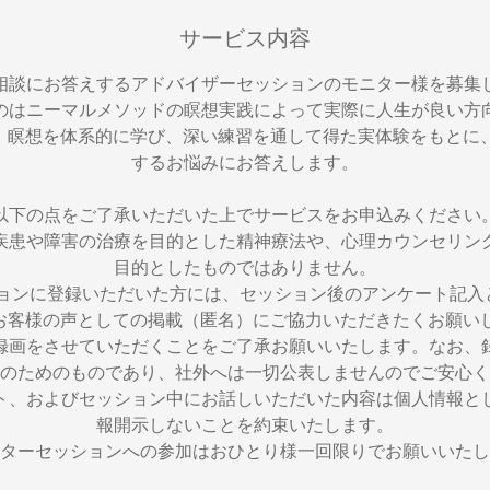
サービス内容
相談にお答えするアドバイザーセッションのモニター様を募集
のはニーマルメソッドの瞑想実践によって実際に人生が良い方
たち。瞑想を体系的に学び、深い練習を通して得た実体験をもと
するお悩みにお答えします。
以下の点をご了承いただいた上でサービスをお申込みください
疾患や障害の治療を目的とした精神療法や、心理カウンセリン
目的としたものではありません。
ョンに登録いただいた方には、セッション後のアンケート記入と
へお客様の声としての掲載（匿名）にご協力いただきたくお願い
録画をさせていただくことをご了承お願いいたします。なお、
のためのものであり、社外へは一切公表しませんのでご安心く
ト、およびセッション中にお話しいただいた内容は個人情報と
報開示しないことを約束いたします。
ターセッションへの参加はおひとり様一回限りでお願いいたし