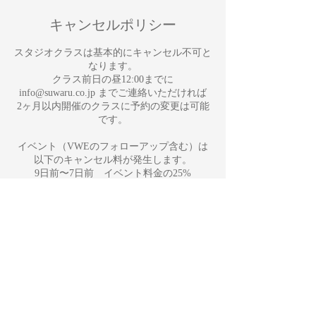
キャンセルポリシー
スタジオクラスは基本的にキャンセル不可と
なります。
クラス前日の昼12:00までに
info@suwaru.co.jp までご連絡いただければ
2ヶ月以内開催のクラスに予約の変更は可能
です。
イベント（VWEのフォローアップ含む）は
以下のキャンセル料が発生します。
9日前〜7日前 イベント料金の25%
6日前〜4日前 イベント料金の50%
３日前〜イベント当日・無断キャンセル イ
ベント料金の100%
Retreat suwaruSPAは以下のキャンセル料金が
発生します。
1週間前～ 3日前 施術料金の50%
2日前～前日 施術の料金75%
当日・無断キャンセル 施術料金の100%