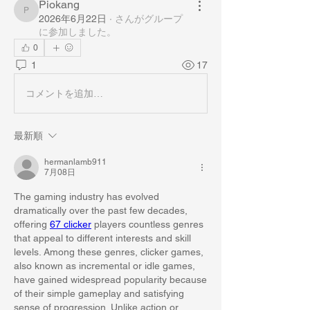
Piokang
Piokang
2026年6月22日
·
さんがグループ
に参加しました。
0
1
17
コメントを追加…
最新順
hermanlamb911
7月08日
The gaming industry has evolved 
dramatically over the past few decades, 
offering 
67 clicker
 players countless genres 
that appeal to different interests and skill 
levels. Among these genres, clicker games, 
also known as incremental or idle games, 
have gained widespread popularity because 
of their simple gameplay and satisfying 
sense of progression. Unlike action or 