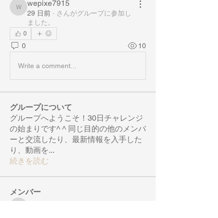
wepixe7915
wepixe7915
29 日前
·
さんがグループに参加し
ました。
0
0
10
Write a comment...
グループについて
グループへようこそ！30日チャレンジ
の始まりです^ ^ 同じ目的の他のメンバ
ーと交流したり、最新情報を入手した
り、動画を
...
続きを読む
メンバー
nearby.crab.narp
フォロー
nearby.crab.narp