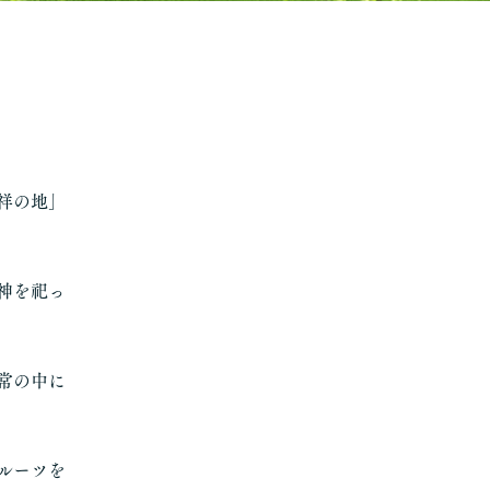
祥の地」
神を祀っ
常の中に
ルーツを