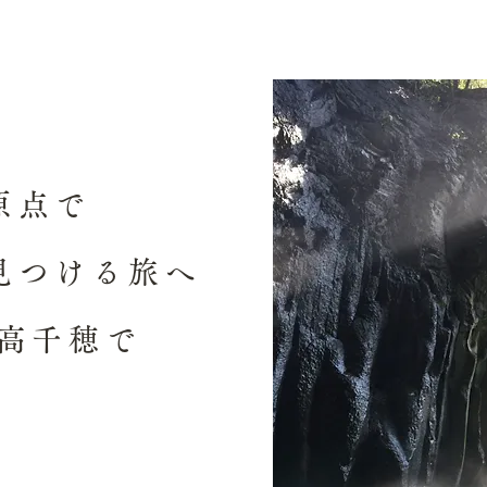
原点で
見つける旅へ
 高千穂で