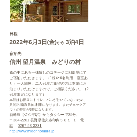
日程
2022年6月3日(金)
3泊4日
から
宿泊先
信州 望月温泉 みどりの村
森の中にある一棟貸しのコテージに相部屋にて
ご宿泊いただきます。（1棟4~6名利用、寝室あ
り）一人部屋、二人部屋ご希望の方は本館にお
泊まりいただけますので、ご相談ください。（2
部屋限定になります）
本館はお部屋にトイレ、バスが付いていないため、
共同浴場(温泉)の利用になります。またチェックア
ウトの時間が8時になります。
新幹線【佐久平駅】からタクシーで25分。
〒384-2201 長野県佐久市印内５６１−１
電
話
：
0267-53-3231
http://www.midorinomura.jp