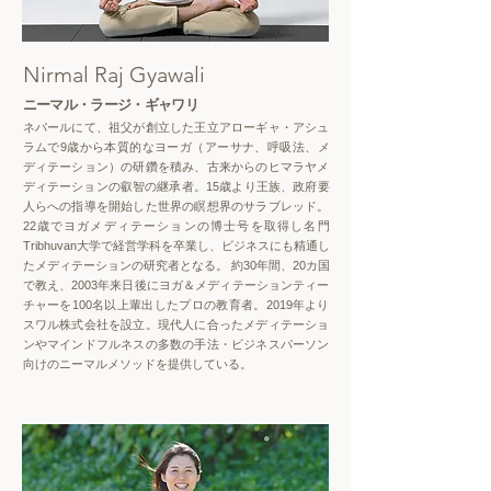
Nirmal Raj Gyawali
ニーマル・ラージ・ギャワリ
ネパールにて、祖父が創立した王立アローギャ・アシュ
ラムで9歳から本質的なヨーガ（アーサナ、呼吸法、メ
ディテーション）の研鑽を積み、古来からのヒマラヤメ
ディテーションの叡智の継承者。15歳より王族、政府要
人らへの指導を開始した世界の瞑想界のサラブレッド。
22歳でヨガメディテーションの博士号を取得し名門
Tribhuvan大学で経営学科を卒業し、ビジネスにも精通し
たメディテーションの研究者となる。 約30年間、20カ国
で教え、2003年来日後にヨガ＆メディテーションティー
チャーを100名以上輩出したプロの教育者。2019年より
スワル株式会社を設立。現代人に合ったメディテーショ
ンやマインドフルネスの多数の手法・ビジネスパーソン
向けのニーマルメソッドを提供している。