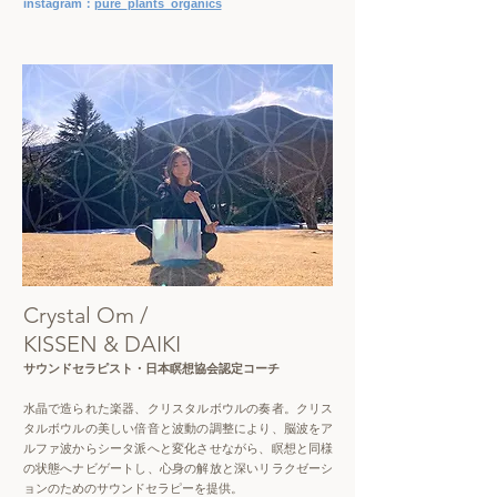
instagram：
pure_plants_organics
Crystal Om /
KISSEN & DAIKI
サウンドセラピスト・日本瞑想協会認定コーチ
水晶で造られた楽器、クリスタルボウルの奏者。クリス
タルボウルの美しい倍音と波動の調整により、脳波をア
ルファ波からシータ派へと変化させながら、瞑想と同様
の状態へナビゲートし、心身の解放と深いリラクゼーシ
ョンのためのサウンドセラピーを提供。