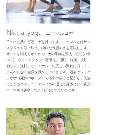
Nirmal yoga
ニーマルヨガ
日の出と共に毎朝ヨガを行います。ニーマルとはサン
スクリット語で静水、純粋な状態の水を意味します。
オームを唱えるオムカでヨガの準備を整え、立位(バラ
ンス)、ウォームアップ、呼吸法、側屈、前屈、後屈、
ねじり、逆転、と、エナジーの正しい流れに沿って、
まんべんなく全身を動かしていきます。最後はシャバ
アサナ（死体のポーズ）で本来の自分と繋がり、完全
にリラックス。ニーマルヨガを通じて身体と心、魂が
ニーマル（静水）のように導かれていきます。