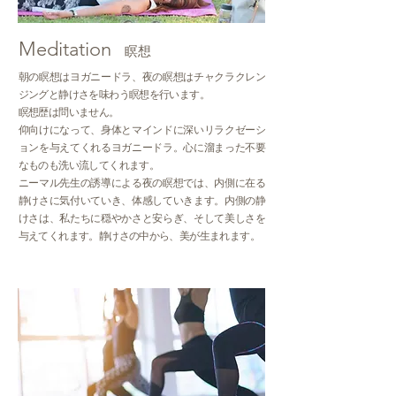
Meditation
瞑想
朝の瞑想はヨガニードラ、夜の瞑想はチャクラクレン
ジングと静けさを味わう瞑想を行います。
瞑想歴は問いません。
仰向けになって、身体とマインドに深いリラクゼーシ
ョンを与えてくれるヨガニードラ。心に溜まった不要
なものも洗い流してくれます。
ニーマル先生の誘導による夜の瞑想では、内側に在る
静けさに気付いていき、体感していきます。内側の静
けさは、私たちに穏やかさと安らぎ、そして美しさを
与えてくれます。静けさの中から、美が生まれます。