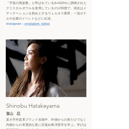
「宇宙の周波数」と呼ばれているA=432Hzに調律された
クリスタルボウルを使用しているのが特徴で、現在はメ
ディテーションを初めとするウェルネス業界、一流ホテ
ルや企業のイベントなどに出演。
instagram：
crystalom_tokyo
Shinobu Hatakeyama
畠山 忍
某大手外資系ブランド在籍中、外側からの美だけでなく
内側からの本質的な美に目覚め東洋医学を学ぶ。学びは