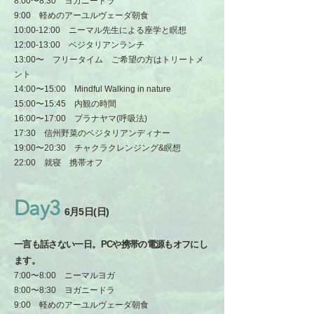
8:00〜8:30 ヨガニードラ
9:00 軽めのアーユルヴェーダ朝食
10:00-12:00 ニーマル先生による座学と瞑想
12:00-13:00 ベジタリアンランチ
13:00〜 フリータイム ご希望の方はトリートメ
ント
14:00〜15:00 Mindful Walking in nature
15:00〜15:45 内観の時間
16:00〜17:00 プラナヤマ(呼吸法)
17:30 信州野菜のベジタリアンディナー
19:00〜20:30 チャクラクレンジング&瞑想
22:00 就寝 携帯オフ
Day3
6月5日(日)
一言も話さない一日。PCや携帯の電源もオフにし
ます。
7:00〜8:00 ニーマルヨガ
8:00〜8:30 ヨガニードラ
9:00 軽めのアーユルヴェーダ朝食