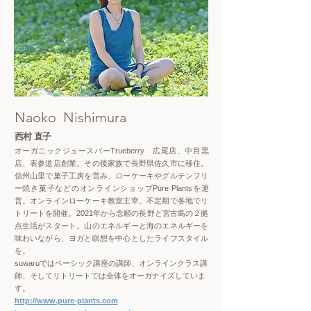
Naoko Nishimura
西村 直子
オーガニックジュースバーTrueberry 広尾店、中目黒
店、表参道店創業。その後家族で長野県佐久市に移住。
信州山里で菓子工房を営み、ローケーキやグルテンフリ
ー焼き菓子などのオンラインショップPure Plantsを運
営。オンラインローケーキ教室主宰。不定期で各地でリ
トリートを開催。2021年から念願の長野と宮古島の２拠
点生活がスタート。山のエネルギーと海のエネルギーを
味わいながら、ヨガと瞑想を中心としたライフスタイル
を。
suwaruではベーシック講座の講師、オンラインクラス講
師、そしてリトリートでは全体をオーガナイズしていま
す。
http://www.pure-plants.com