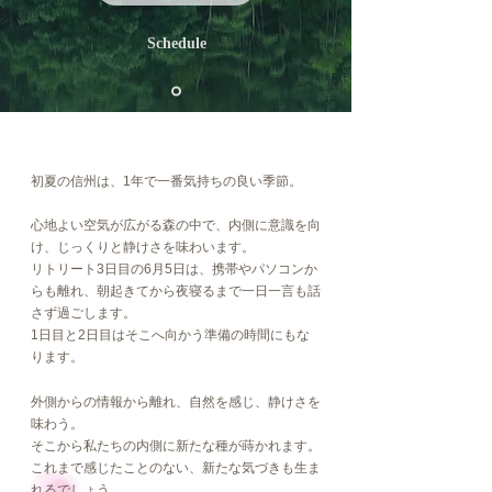
Schedule
初夏の信州は、1年で一番気持ちの良い季節。
心地よい空気が広がる森の中で、内側に意識を向
け、じっくりと静けさを味わいます。
リトリート3日目の6月5日は、携帯やパソコンか
らも離れ、朝起きてから夜寝るまで一日一言も話
さず過ごします。
1日目と2日目はそこへ向かう準備の時間にもな
ります。
外側からの情報から離れ、自然を感じ、静けさを
味わう。
そこから私たちの内側に新たな種が蒔かれます。
これまで感じたことのない、新たな気づきも生ま
れるでしょう。