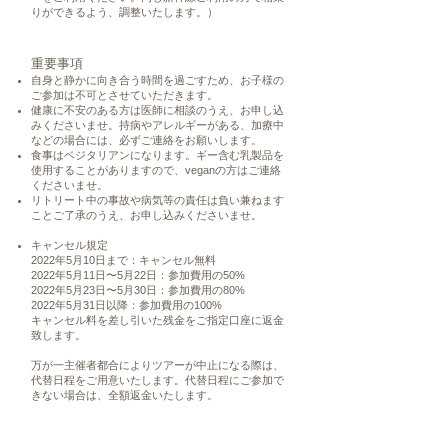
りができるよう、調整いたします。）
重要事項
自身と静かに向き合う時間を過ごすため、お子様の
ご参加は不可とさせていただきます。
健康に不安のある方は医師に相談のうえ、お申し込
みくださいませ。持病やアレルギーがある、加療中
などの場合には、必ずご連絡をお願いします。
食事はベジタリアンになります。ギー含む乳製品を
使用することがありますので、veganの方はご連絡
くださいませ。
リトリート中の事故や病気等の責任は負い兼ねます
ことご了承のうえ、お申し込みくださいませ。
キャンセル規定
2022年5月10日まで：キャンセル無料
2022年5月11日〜5月22日：参加費用の50%
2022年5月23日〜5月30日：参加費用の80%
2022年5月31日以降：参加費用の100%
キャンセル料を差し引いた残金をご指定口座に返金
致します。
万が一主催者都合によりツアーが中止になる際は、
代替日程をご用意いたします。
代替日程にご参加で
きない場合は、全額返金いたします。