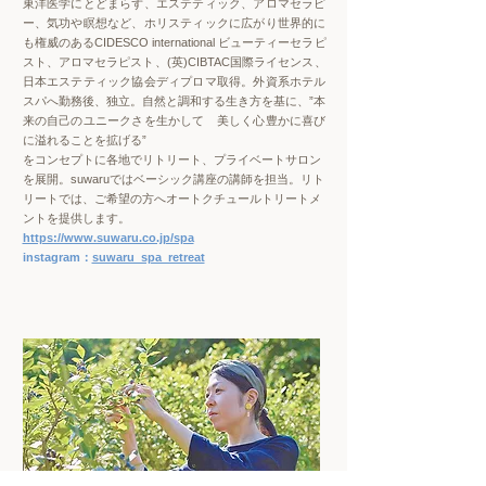
東洋医学にとどまらず、エステティック、アロマセラピ
ー、気功や瞑想など、ホリスティックに広がり世界的に
も権威のあるCIDESCO international ビューティーセラピ
スト、アロマセラピスト、(英)CIBTAC国際ライセンス、
日本エステティック協会ディプロマ取得。外資系ホテル
スパへ勤務後、独立。自然と調和する生き方を基に、”本
来の自己のユニークさを生かして 美しく心豊かに喜び
に溢れることを拡げる”
​をコンセプトに各地でリトリート、プライベートサロン
を展開。suwaruではベーシック講座の講師を担当。リト
リートでは、ご希望の方へオートクチュールトリートメ
ントを提供します。
https://www.suwaru.co.jp/spa
instagram：
suwaru_spa_retreat