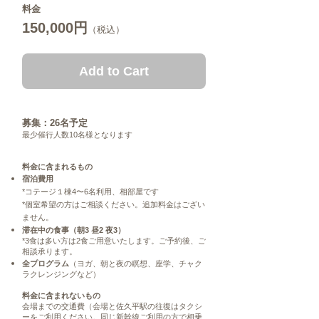
料金
150,000円
（税込）
Add to Cart
募集：26名予定
最少催行人数10名様となります
料金に含まれるもの
宿泊費用
*コテージ１棟4〜6名利用、相部屋です
*個室希望の方はご相談ください。追加料金はござい
ません。
滞在中の食事（朝3 昼2 夜3）
*3食は多い方は2食ご用意いたします。ご予約後、ご
相談承ります。
全プログラム
（ヨガ、朝と夜の瞑想、座学、チャク
ラクレンジングなど）
料金に含まれないもの
会場までの交通費（会場と佐久平駅の往復はタクシ
ーをご利用ください。同じ新幹線ご利用の方で相乗